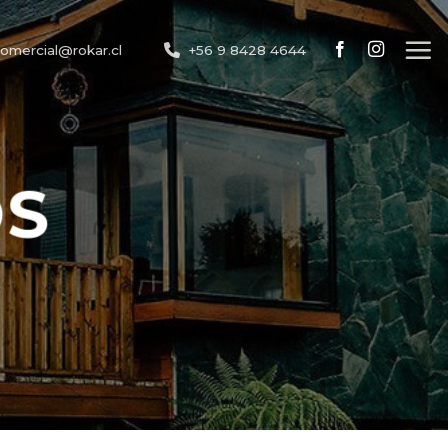
omercial@rokar.cl
+56 9 8428 4644
OS