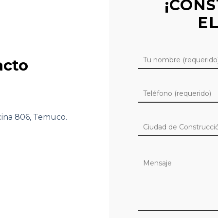
¡CONS
EL
acto
icina 806, Temuco.